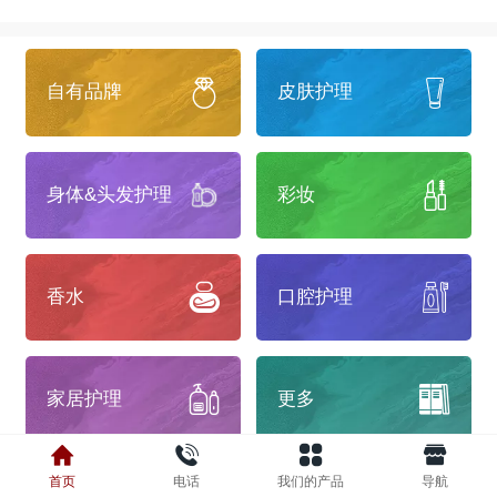
自有品牌
皮肤护理
身体&头发护理
彩妆
香水
口腔护理
家居护理
更多
首页
电话
我们的产品
导航